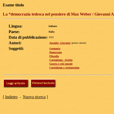
Esame titolo
La *democrazia tedesca nel pensiero di Max Weber / Giovanni Ansa
Lingua:
italiano
Paese:
Italia
Data di pubblicazione:
1923
Autori:
Ansaldo, Giovanni
(primo autore)
Soggetti:
Germania
Democrazia
Filosofia
Capitalismo - Spirito
Guerra e crisi morale
Capitalismo e cristianesimo
[
Indietro
-
Nuova ricerca
]