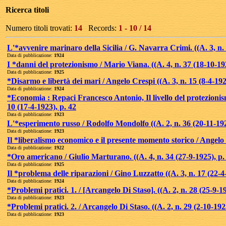
Ricerca titoli
Numero titoli trovati:
14
Records:
1 - 10 / 14
L'*avvenire marinaro della Sicilia / G. Navarra Crimi. ((A. 3, n. 
Data di pubblicazione:
1924
I *danni del protezionismo / Mario Viana. ((A. 4, n. 37 (18-10-19
Data di pubblicazione:
1925
*Disarmo e libertà dei mari / Angelo Crespi ((A. 3, n. 15 (8-4-192
Data di pubblicazione:
1924
*Economia : Repaci Francesco Antonio, Il livello del protezionismo
10 (17-4-1923), p. 42
Data di pubblicazione:
1923
L'*esperimento russo / Rodolfo Mondolfo ((A. 2, n. 36 (20-11-192
Data di pubblicazione:
1923
Il *liberalismo economico e il presente momento storico / Angelo C
Data di pubblicazione:
1922
*Oro americano / Giulio Marturano. ((A. 4, n. 34 (27-9-1925), p.
Data di pubblicazione:
1925
Il *problema delle riparazioni / Gino Luzzatto ((A. 3, n. 17 (22-4
Data di pubblicazione:
1924
*Problemi pratici. 1. / [Arcangelo Di Staso]. ((A. 2, n. 28 (25-9-1
Data di pubblicazione:
1923
*Problemi pratici. 2. / Arcangelo Di Staso. ((A. 2, n. 29 (2-10-192
Data di pubblicazione:
1923