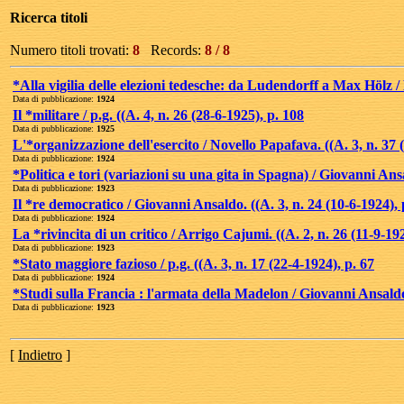
Ricerca titoli
Numero titoli trovati:
8
Records:
8 / 8
*Alla vigilia delle elezioni tedesche: da Ludendorff a Max Hölz / 
Data di pubblicazione:
1924
Il *militare / p.g. ((A. 4, n. 26 (28-6-1925), p. 108
Data di pubblicazione:
1925
L'*organizzazione dell'esercito / Novello Papafava. ((A. 3, n. 37 
Data di pubblicazione:
1924
*Politica e tori (variazioni su una gita in Spagna) / Giovanni Ansa
Data di pubblicazione:
1923
Il *re democratico / Giovanni Ansaldo. ((A. 3, n. 24 (10-6-1924), 
Data di pubblicazione:
1924
La *rivincita di un critico / Arrigo Cajumi. ((A. 2, n. 26 (11-9-19
Data di pubblicazione:
1923
*Stato maggiore fazioso / p.g. ((A. 3, n. 17 (22-4-1924), p. 67
Data di pubblicazione:
1924
*Studi sulla Francia : l'armata della Madelon / Giovanni Ansaldo.
Data di pubblicazione:
1923
[
Indietro
]