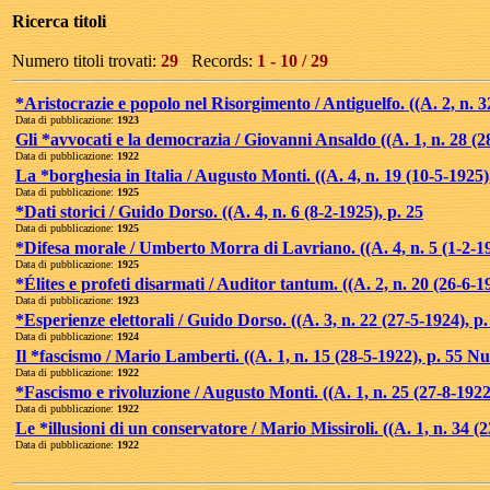
Ricerca titoli
Numero titoli trovati:
29
Records:
1 - 10 / 29
*Aristocrazie e popolo nel Risorgimento / Antiguelfo. ((A. 2, n. 3
Data di pubblicazione:
1923
Gli *avvocati e la democrazia / Giovanni Ansaldo ((A. 1, n. 28 (2
Data di pubblicazione:
1922
La *borghesia in Italia / Augusto Monti. ((A. 4, n. 19 (10-5-1925)
Data di pubblicazione:
1925
*Dati storici / Guido Dorso. ((A. 4, n. 6 (8-2-1925), p. 25
Data di pubblicazione:
1925
*Difesa morale / Umberto Morra di Lavriano. ((A. 4, n. 5 (1-2-
Data di pubblicazione:
1925
*Élites e profeti disarmati / Auditor tantum. ((A. 2, n. 20 (26-6-1
Data di pubblicazione:
1923
*Esperienze elettorali / Guido Dorso. ((A. 3, n. 22 (27-5-1924), p.
Data di pubblicazione:
1924
Il *fascismo / Mario Lamberti. ((A. 1, n. 15 (28-5-1922), p. 55 N
Data di pubblicazione:
1922
*Fascismo e rivoluzione / Augusto Monti. ((A. 1, n. 25 (27-8-1922
Data di pubblicazione:
1922
Le *illusioni di un conservatore / Mario Missiroli. ((A. 1, n. 34 (
Data di pubblicazione:
1922